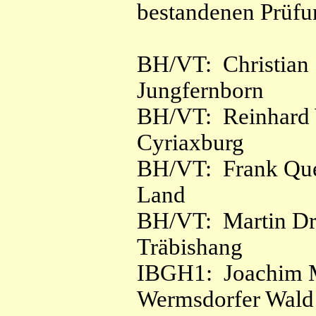
bestandenen Prüfu
BH/VT:
Christian
Jungfernborn
BH/VT: Reinhard W
Cyriaxburg
BH/VT: Frank Que
Land
BH/VT: Martin Dr
Träbishang
IBGH1: Joachim M
Wermsdorfer Wald 